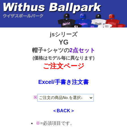
jsシリーズ
YG
帽子+シャツの
2点セット
(価格はモデル毎に異なります)
ご注文ページ
Excel/手書き注文書
※
＜BACK＞
※
=必須項目です。