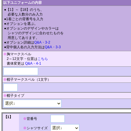
以下ユニフォームの内容
●【1】～【18】のうち、
必要な人数分のみ入力
●1着ごとの背番号を入力
●オプションを選ぶ。
●オプションのデザインやカラーは
シャツのデザインに合わせたものを
用意してあります。
●オプション詳細は
Q&A・3-2
●背中個人名の入力方法は
Q&A・3-3
※
胸マークスペル
2～12文字・位置は
こちら
書体変更は
Q&A・4-1
※
帽子マークスペル（1文字）
※
帽子タイプ
【1】
※
背番号
※
シャツサイズ