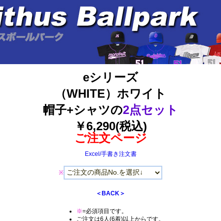
eシリーズ
（WHITE）ホワイト
帽子+シャツの
2点セット
￥6,290(税込)
ご注文ページ
Excel/手書き注文書
※
＜BACK＞
※
=必須項目です。
ご注文は6人(6着)以上からです。