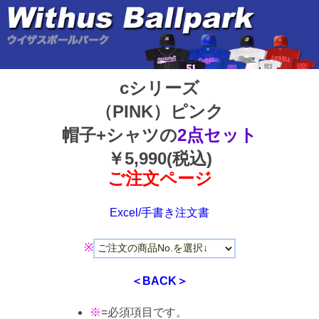
cシリーズ
（PINK）ピンク
帽子+シャツの
2点セット
￥5,990(税込)
ご注文ページ
Excel/手書き注文書
※
＜BACK＞
※
=必須項目です。