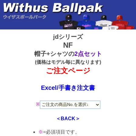
jdシリーズ
NF
帽子+シャツの
2点セット
(価格はモデル毎に異なります)
ご注文ページ
Excel/手書き注文書
※
＜BACK＞
※
=必須項目です。