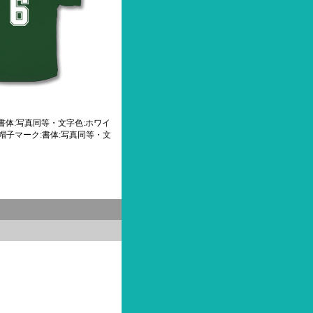
書体:写真同等・文字色:ホワイ
 帽子マーク:書体:写真同等・文