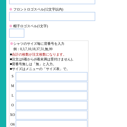
※
フロントロゴスペル(12文字以内)
※
帽子ロゴスペル(1文字)
※
シャツのサイズ毎に背番号を入力
例：0,3,7,10,18,37,51,無,99
■
合計の枚数が注文枚数になります。
■注文は6着から(6着未満は受付けません)。
■背番号無しは「無」と入力。
■サイズはメニューの「サイズ表」で。
S
M
L
O
XO
O6