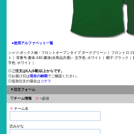
●使用アルファベット一覧
シャツ:ボックス袖・フロントオープンタイプ:ダークグリーン｜ フロントロゴ
ト｜ 背番号:書体:ARG書体(全商品共通)・文字色: ホワイト｜ 帽子:ブラック｜
字色: ホワイト｜
◎
ご注文は6人(6着)以上からです。
◎お届け日は
現在の納期
でご確認ください。
◎追加注文の場合は
コチラ
▼注文フォーム
▽チーム情報
※
=必須
※
チーム名
読みがな