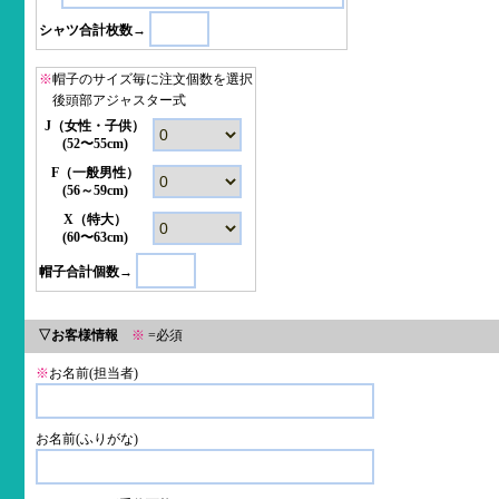
シャツ合計枚数→
※
帽子のサイズ毎に注文個数を選択
後頭部アジャスター式
J（女性・子供）
(52〜55cm)
F（一般男性）
(56～59cm)
X（特大）
(60〜63cm)
帽子合計個数→
▽お客様情報
※
=必須
※
お名前(担当者)
お名前(ふりがな)