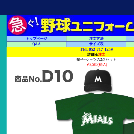
トップページ
注文方法
Q&A
サイズ表
TEL 052-717-1259
詳細＆
注文
帽子+シャツの2点セット
￥8,580(税込)