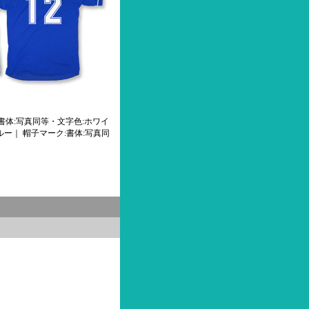
書体:写真同等・文字色:ホワイ
ルー｜ 帽子マーク:書体:写真同