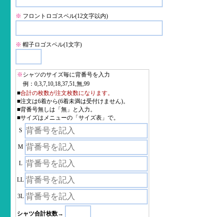
※
フロントロゴスペル(12文字以内)
※
帽子ロゴスペル(1文字)
※
シャツのサイズ毎に背番号を入力
例：0,3,7,10,18,37,51,無,99
■
合計の枚数が注文枚数になります。
■注文は6着から(6着未満は受付けません)。
■背番号無しは「無」と入力。
■サイズはメニューの「サイズ表」で。
S
M
L
LL
3L
シャツ合計枚数→