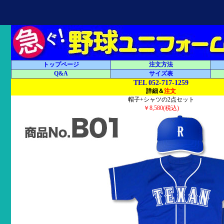
トップページ
注文方法
Q&A
サイズ表
TEL 052-717-1259
詳細＆
注文
帽子+シャツの2点セット
￥8,580(税込)