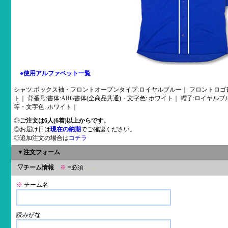
●使用アルファベット一覧
シャツ:ボックス袖・フロントオープンタイプ:ロイヤルブルー｜ フロントロゴ
ト｜ 背番号:書体:ARG書体(全商品共通)・文字色: ホワイト｜ 帽子:ロイヤルブ
等・文字色: ホワイト｜
◎
ご注文は6人(6着)以上からです。
◎お届け日は
現在の納期
でご確認ください。
◎追加注文の場合は
コチラ
▼注文フォーム
▽チーム情報
※
=必須
※
チーム名
読みがな