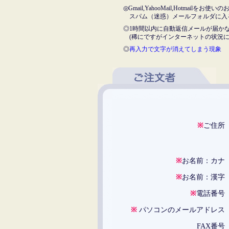
◎Gmail,YahooMail,Hotmail
スパム（迷惑）メールフォルダに入
◎1時間以内に自動返信メールが届か
(稀にですがインターネットの状況に
◎
再入力で文字が消えてしまう現象
※
ご住
※
お名前：カ
※
お名前：漢
※
電話番
※
パソコンのメールアドレ
FAX番