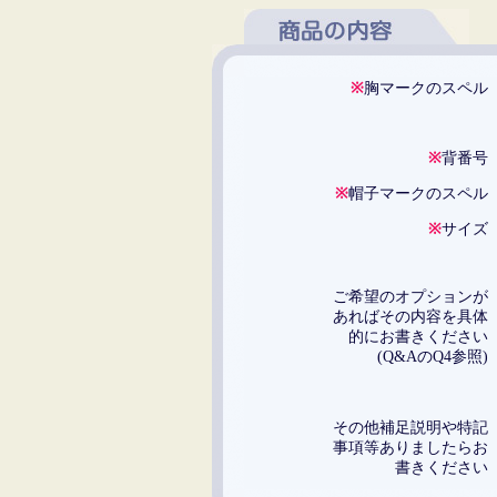
※
胸マークのスペ
※
背番
※
帽子マークのスペ
※
サイ
ご希望のオプション
あればその内容を具
的にお書きくださ
(Q&AのQ4参照
その他補足説明や特
事項等ありましたら
書きくださ