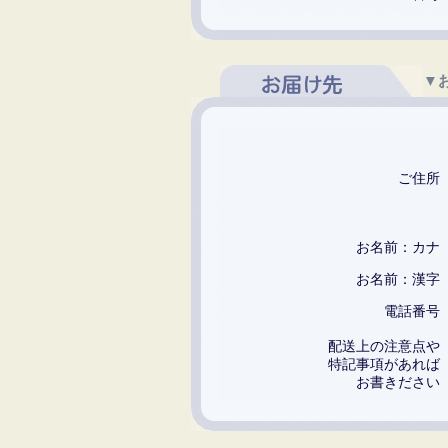
▼
ご住
お名前：カ
お名前：漢
電話番
配送上の注意点
特記事項があれ
お書きださ