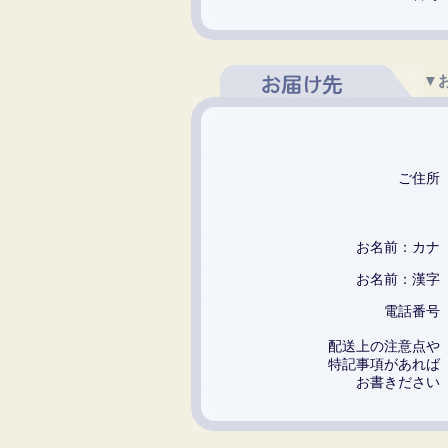
▼
ご住
お名前：カ
お名前：漢
電話番
配送上の注意点
特記事項があれ
お書きださ