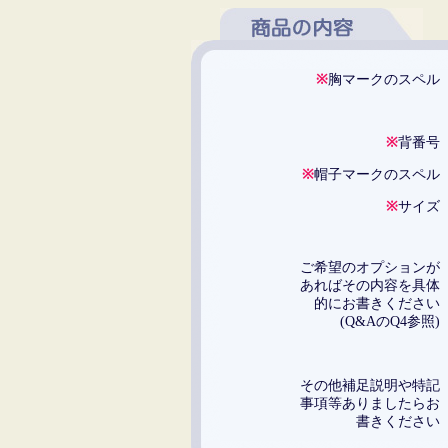
※
胸マークのスペ
※
背番
※
帽子マークのスペ
※
サイ
ご希望のオプション
あればその内容を具
的にお書きくださ
(Q&AのQ4参照
その他補足説明や特
事項等ありましたら
書きくださ