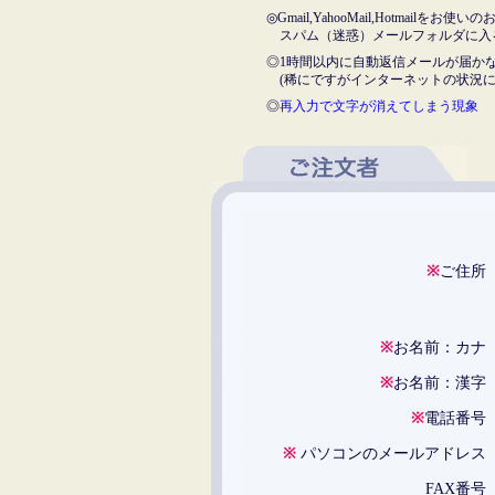
◎Gmail,YahooMail,Hotmail
スパム（迷惑）メールフォルダに入
◎1時間以内に自動返信メールが届か
(稀にですがインターネットの状況に
◎
再入力で文字が消えてしまう現象
※
ご住
※
お名前：カ
※
お名前：漢
※
電話番
※
パソコンのメールアドレ
FAX番