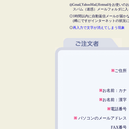
◎Gmail,YahooMail,Hotmail
スパム（迷惑）メールフォルダに入
◎1時間以内に自動返信メールが届か
(稀にですがインターネットの状況に
◎
再入力で文字が消えてしまう現象
※
ご住
※
お名前：カ
※
お名前：漢
※
電話番
※
パソコンのメールアドレ
FAX番