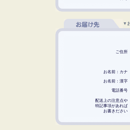
▼
ご住
お名前：カ
お名前：漢
電話番
配送上の注意点
特記事項があれ
お書きださ