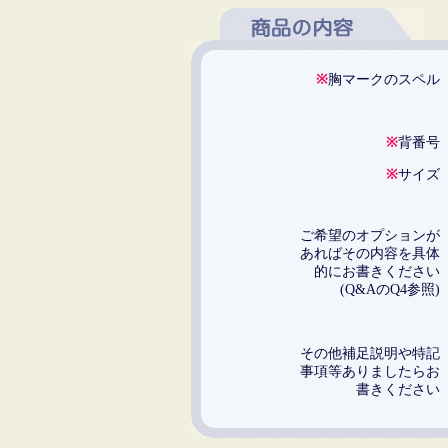
※
胸マークのスペ
※
背番
※
サイ
ご希望のオプション
あればその内容を具
的にお書きくださ
(Q&AのQ4参照
その他補足説明や特
事項等ありましたら
書きくださ