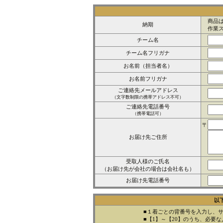
商品は
納期
作業ス
チーム名
チーム名フリガナ
お名前（担当者名）
お名前フリガナ
ご連絡先メールアドレス
（文字数制限の携帯アドレス不可）
ご連絡先電話番号
（携帯電話可）
〒
お届け先ご住所
受取人様のご氏名
（お届け先が会社の場合は会社名も）
お届け先電話番号
以
■１着ごとの背番号を入力し、
■【1】～【20】のうち、必要