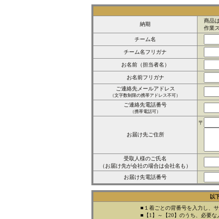
商品は
納期
作業ス
チーム名
チーム名フリガナ
お名前（担当者名）
お名前フリガナ
ご連絡先メールアドレス
（文字数制限の携帯アドレス不可）
ご連絡先電話番号
（携帯電話可）
〒
お届け先ご住所
受取人様のご氏名
（お届け先が会社の場合は会社名も）
お届け先電話番号
以
■１着ごとの背番号を入力し、
■【1】～【20】のうち、必要