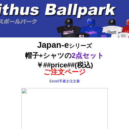
Japan-e
シリーズ
帽子+シャツの
2点セット
￥##price##(税込)
ご注文ページ
Excel/手書き注文書