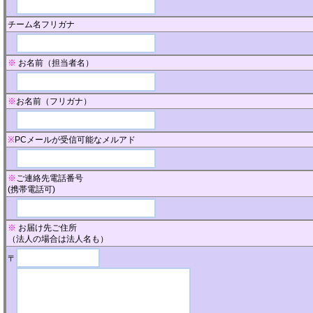
チーム名フリガナ
※
お名前（担当者名）
※
お名前（フリガナ）
※
PCメールが受信可能なメルアド
※
ご連絡先電話番号
(携帯電話可)
※
お届け先ご住所
（法人の場合は法人名も）
〒