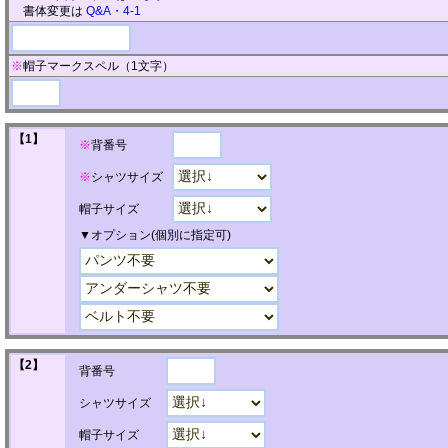
書体変更は
Q&A・4-1
※
帽子マークスペル（1文字）
【1】
※
背番号
※
シャツサイズ
帽子サイズ
▼オプション(個別に指定可)
【2】
背番号
シャツサイズ
帽子サイズ