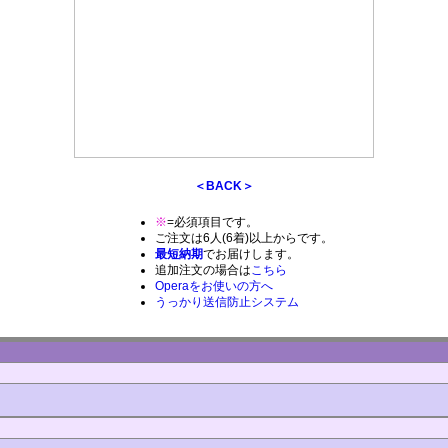
＜BACK＞
※
=必須項目です。
ご注文は6人(6着)以上からです。
最短納期
でお届けします。
追加注文の場合は
こちら
Operaをお使いの方へ
うっかり送信防止システム