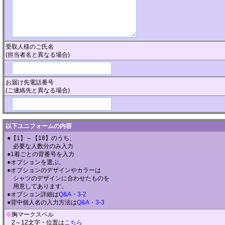
受取人様のご氏名
(担当者名と異なる場合)
お届け先電話番号
(ご連絡先と異なる場合)
以下ユニフォームの内容
●【1】～【18】のうち、
必要な人数分のみ入力
●1着ごとの背番号を入力
●オプションを選ぶ。
●オプションのデザインやカラーは
シャツのデザインに合わせたものを
用意してあります。
●オプション詳細は
Q&A・3-2
●背中個人名の入力方法は
Q&A・3-3
※
胸マークスペル
2～12文字・位置は
こちら