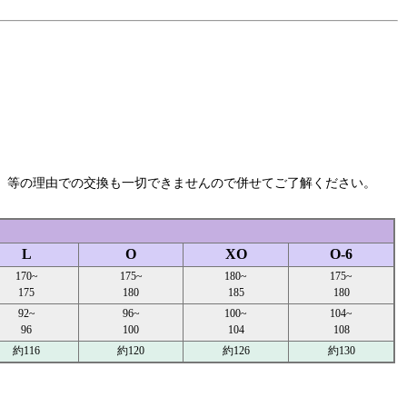
」等の理由での交換も一切できませんので併せてご了解ください。
L
O
XO
O-6
170~
175~
180~
175~
175
180
185
180
92~
96~
100~
104~
96
100
104
108
約116
約120
約126
約130