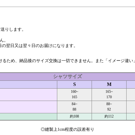
お送りします。
せん。
日の翌日又は翌々日のお届けになります。
付けるため、納品後のサイズ交換は一切できません。また「イメージ違い
シャツサイズ
S
M
160~
165~
165
170
84~
88~
88
92
約108
約112
◎縫製上1cm程度の誤差有り