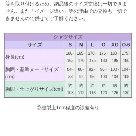
等を取り付けるため、納品後のサイズ交換は一切できま
せん。また「イメージ違い」等の理由での交換も一切で
きませんので併せてご了解ください。
シャツサイズ
サイズ
S
M
L
O
XO
O-6
160~
165~
170~
175~
180~
175~
身長(cm)
165
170
175
180
185
180
胸囲・基準ヌードサイズ
84~
88~
92~
96~
100~
104~
(cm)
88
92
96
100
104
108
約
約
約
約
約
約
胸囲・仕上がりサイズ(cm)
108
112
116
120
126
130
◎縫製上1cm程度の誤差有り