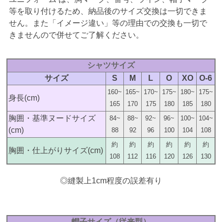
等を取り付けるため、納品後のサイズ交換は一切できま
せん。また「イメージ違い」等の理由での交換も一切で
きませんので併せてご了解ください。
シャツサイズ
サイズ
S
M
L
O
XO
O-6
160~
165~
170~
175~
180~
175~
身長(cm)
165
170
175
180
185
180
胸囲・基準ヌードサイズ
84~
88~
92~
96~
100~
104~
(cm)
88
92
96
100
104
108
約
約
約
約
約
約
胸囲・仕上がりサイズ(cm)
108
112
116
120
126
130
◎縫製上1cm程度の誤差有り
帽子サイズ（従来型）