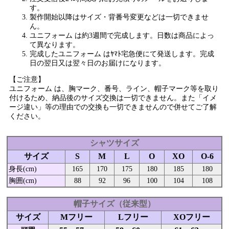
す。
製作開始以降はサイズ・背番号変更などは一切できませ
ん。
ユニフォーム は約3週間で完成します。日数は商品によっ
て異なります。
完成したユニフォーム はﾔﾏﾄ宅急便にて発送します。完成
日の翌日又は翌々日のお届けになります。
【ご注意】
ユニフォーム は、胸マーク、番号、ライン、帽子マーク等を取り
付けるため、納品後のサイズ交換は一切できません。また「イメ
ージ違い」等の理由での交換も一切できませんので併せてご了解
ください。
シャツサイズ
サイズ
S
M
L
O
XO
O-6
身長(cm)
165
170
175
180
185
180
胸囲(cm)
88
92
96
100
104
108
帽子サイズ（従来型）
サイズ
Mフリー
Lフリー
XOフリー