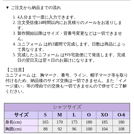
▼ ご注文から納品までの流れ
4人分まで一度に入力できます。
注文受信後24時間以内にお見積りのメールをお送りしま
す。
製作開始以降はサイズ・背番号変更などは一切できませ
ん。
ユニフォーム は約3週間で完成します。日数は商品によっ
て異なります。
完成したユニフォーム はﾔﾏﾄ宅急便にて発送します。完成
日の翌日又は翌々日のお届けになります。
【ご注意】
ユニフォーム は、胸マーク、番号、ライン、帽子マーク等を取り
付けるため、納品後のサイズ交換は一切できません。また「イメ
ージ違い」等の理由での交換も一切できませんので併せてご了解
ください。
シャツサイズ
サイズ
S
M
L
O
XO
O-6
身長(cm)
165
170
175
180
185
180
胸囲(cm)
88
92
96
100
104
108