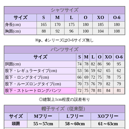
シャツサイズ
サイズ
S
M
L
O
XO
O-6
身長(cm)
165
170
175
180
185
180
胸囲(cm)
88
92
96
100
104
108
※
p、d
シリーズはO-6サイズ無し
パンツサイズ
サイズ
S
M
L
O
XO
O-6
胴囲(cm)
74
78
82
86
90
95
股下・レギュラータイプ(cm)
53
56
59
62
65
62
股下・ロングタイプ(cm)
66
69
72
75
78
75
股下・ルーズロングタイプ(cm)
70
73
76
79
82
79
股下・ストレートロングパンツ
72
75
78
81
84
81
◎縫製上1cm程度の誤差有り
帽子サイズ（従来型）
サイズ
Mフリー
Lフリー
XOフリー
55～57cm
58～60cm
61～63cm
頭囲