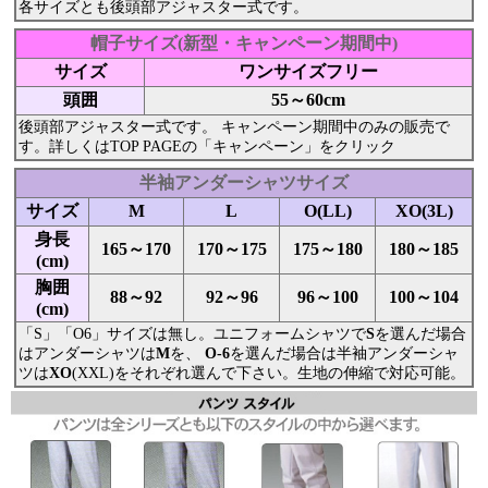
各サイズとも後頭部アジャスター式です。
帽子サイズ(新型・キャンペーン期間中)
サイズ
ワンサイズフリー
頭囲
55～60cm
後頭部アジャスター式です。 キャンペーン期間中のみの販売で
す。詳しくはTOP PAGEの「キャンペーン」をクリック
半袖アンダーシャツサイズ
サイズ
M
L
O(LL)
XO(3L)
身長
165～170
170～175
175～180
180～185
(cm)
胸囲
88～92
92～96
96～100
100～104
(cm)
「S」「O6」サイズは無し。ユニフォームシャツで
S
を選んだ場合
はアンダーシャツは
M
を、
O-6
を選んだ場合は半袖アンダーシャ
ツは
XO
(XXL)をそれぞれ選んで下さい。生地の伸縮で対応可能。