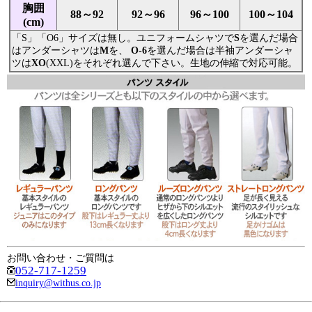
胸囲
88～92
92～96
96～100
100～104
(cm)
「S」「O6」サイズは無し。ユニフォームシャツで
S
を選んだ場合
はアンダーシャツは
M
を、
O-6
を選んだ場合は半袖アンダーシャ
ツは
XO
(XXL)をそれぞれ選んで下さい。生地の伸縮で対応可能。
お問い合わせ・ご質問は
052-717-1259
inquiry@withus.co.jp