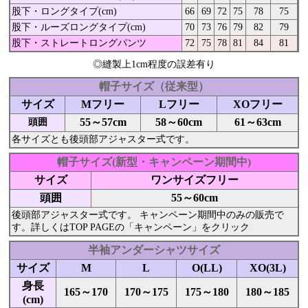
股下・ロングタイプ(cm)
66
69
72
75
78
75
股下・ルーズロングタイプ(cm)
70
73
76
79
82
79
股下・ストレートロングパンツ
72
75
78
81
84
81
◎縫製上1cm程度の誤差有り
帽子サイズ（従来型）
サイズ
Mフリー
Lフリー
XOフリー
55～57cm
58～60cm
61～63cm
頭囲
各サイズとも後頭部アジャスター式です。
帽子サイズ(新型・キャンペーン期間中)
サイズ
ワンサイズフリー
頭囲
55～60cm
後頭部アジャスター式です。 キャンペーン期間中のみの販売で
す。詳しくはTOP PAGEの「キャンペーン」をクリック
半袖アンダーシャツサイズ
サイズ
M
L
O(LL)
XO(3L)
身長
165～170
170～175
175～180
180～185
(cm)