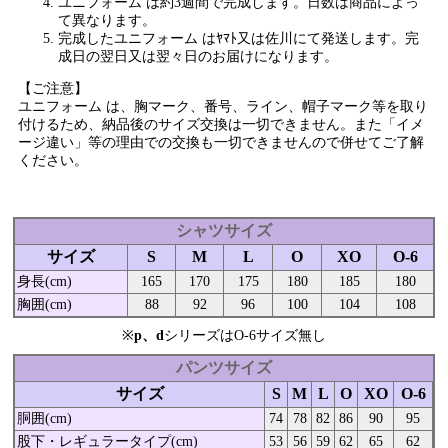
ユニフォーム は約3週間で完成します。日数は商品によっ
て異なります。
完成したユニフォーム はﾔﾏﾄ又は佐川にて発送します。完
成日の翌日又は翌々日のお届けになります。
【ご注意】
ユニフォーム は、胸マーク、番号、ライン、帽子マーク等を取り
付けるため、納品後のサイズ交換は一切できません。また「イメ
ージ違い」等の理由での交換も一切できませんので併せてご了解
ください。
シャツサイズ
サイズ
S
M
L
O
XO
O-6
身長(cm)
165
170
175
180
185
180
胸囲(cm)
88
92
96
100
104
108
※
p、d
シリーズはO-6サイズ無し
パンツサイズ
サイズ
S
M
L
O
XO
O-6
胴囲(cm)
74
78
82
86
90
95
股下・レギュラータイプ(cm)
53
56
59
62
65
62