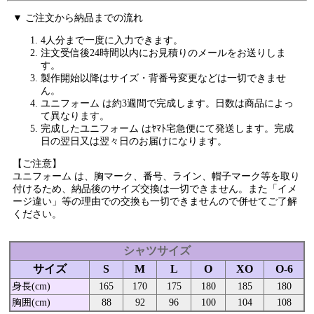
▼ ご注文から納品までの流れ
4人分まで一度に入力できます。
注文受信後24時間以内にお見積りのメールをお送りしま
す。
製作開始以降はサイズ・背番号変更などは一切できませ
ん。
ユニフォーム は約3週間で完成します。日数は商品によっ
て異なります。
完成したユニフォーム はﾔﾏﾄ宅急便にて発送します。完成
日の翌日又は翌々日のお届けになります。
【ご注意】
ユニフォーム は、胸マーク、番号、ライン、帽子マーク等を取り
付けるため、納品後のサイズ交換は一切できません。また「イメ
ージ違い」等の理由での交換も一切できませんので併せてご了解
ください。
シャツサイズ
サイズ
S
M
L
O
XO
O-6
身長(cm)
165
170
175
180
185
180
胸囲(cm)
88
92
96
100
104
108