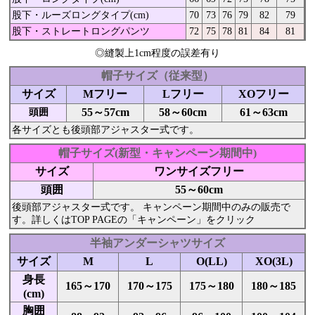
股下・ルーズロングタイプ(cm)
70
73
76
79
82
79
股下・ストレートロングパンツ
72
75
78
81
84
81
◎縫製上1cm程度の誤差有り
帽子サイズ（従来型）
サイズ
Mフリー
Lフリー
XOフリー
55～57cm
58～60cm
61～63cm
頭囲
各サイズとも後頭部アジャスター式です。
帽子サイズ(新型・キャンペーン期間中)
サイズ
ワンサイズフリー
頭囲
55～60cm
後頭部アジャスター式です。 キャンペーン期間中のみの販売で
す。詳しくはTOP PAGEの「キャンペーン」をクリック
半袖アンダーシャツサイズ
サイズ
M
L
O(LL)
XO(3L)
身長
165～170
170～175
175～180
180～185
(cm)
胸囲