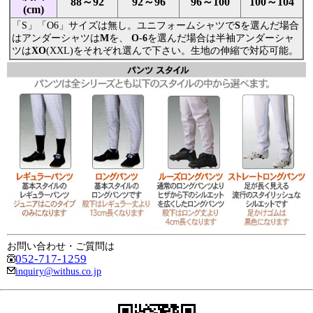
88～92
92～96
96～100
100～104
(cm)
「S」「O6」サイズは無し。ユニフォームシャツで
S
を選んだ場合
はアンダーシャツは
M
を、
O-6
を選んだ場合は半袖アンダーシャ
ツは
XO
(XXL)をそれぞれ選んで下さい。生地の伸縮で対応可能。
お問い合わせ・ご質問は
052-717-1259
inquiry@withus.co.jp