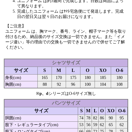
ユニフォーム は約3週間で完成します。日数は商品によっ
て異なります。
完成したユニフォーム はﾔﾏﾄ宅急便にて発送します。完成
日の翌日又は翌々日のお届けになります。
【ご注意】
ユニフォーム は、胸マーク、番号、ライン、帽子マーク等を取り
付けるため、納品後のサイズ交換は一切できません。また「イメ
ージ違い」等の理由での交換も一切できませんので併せてご了解
ください。
シャツサイズ
サイズ
S
M
L
O
XO
O-6
身長(cm)
165
170
175
180
185
180
胸囲(cm)
88
92
96
100
104
108
※
p、d
シリーズはO-6サイズ無し
パンツサイズ
サイズ
S
M
L
O
XO
O-6
胴囲(cm)
74
78
82
86
90
95
股下・レギュラータイプ(cm)
53
56
59
62
65
62
股下・ロングタイプ(cm)
66
69
72
75
78
75