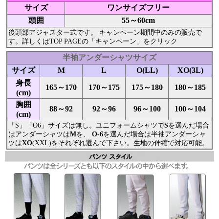
サイズ
ワンサイズフリー
頭囲
55～60cm
後頭部アジャスター式です。 キャンペーン期間中のみの販売で
す。詳しくはTOP PAGEの「キャンペーン」をクリック
半袖アンダーシャツサイズ
サイズ
M
L
O(LL)
XO(3L)
身長
165～170
170～175
175～180
180～185
(cm)
胸囲
88～92
92～96
96～100
100～104
(cm)
「S」「O6」サイズは無し。ユニフォームシャツで
S
を選んだ場合
はアンダーシャツは
M
を、
O-6
を選んだ場合は半袖アンダーシャ
ツは
XO
(XXL)をそれぞれ選んで下さい。生地の伸縮で対応可能。