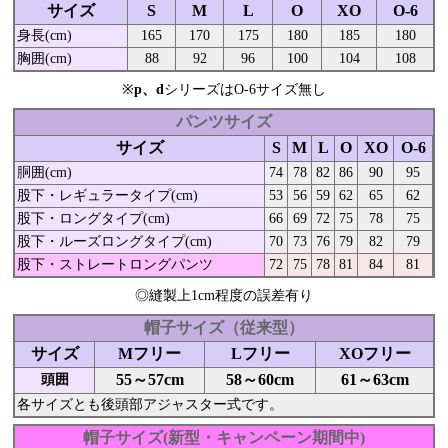
サイズ
S
M
L
O
XO
O-6
身長(cm)
165
170
175
180
185
180
胸囲(cm)
88
92
96
100
104
108
※
p、d
シリーズはO-6サイズ無し
パンツサイズ
サイズ
S
M
L
O
XO
O-6
胴囲(cm)
74
78
82
86
90
95
股下・レギュラータイプ(cm)
53
56
59
62
65
62
股下・ロングタイプ(cm)
66
69
72
75
78
75
股下・ルーズロングタイプ(cm)
70
73
76
79
82
79
股下・ストレートロングパンツ
72
75
78
81
84
81
◎縫製上1cm程度の誤差有り
帽子サイズ（従来型）
サイズ
Mフリー
Lフリー
XOフリー
55～57cm
58～60cm
61～63cm
頭囲
各サイズとも後頭部アジャスター式です。
帽子サイズ(新型・キャンペーン期間中)