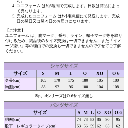
ん。
ユニフォーム は約3週間で完成します。日数は商品によっ
て異なります。
完成したユニフォーム はﾔﾏﾄ宅急便にて発送します。完成
日の翌日又は翌々日のお届けになります。
【ご注意】
ユニフォーム は、胸マーク、番号、ライン、帽子マーク等を取り
付けるため、納品後のサイズ交換は一切できません。また「イメ
ージ違い」等の理由での交換も一切できませんので併せてご了解
ください。
シャツサイズ
サイズ
S
M
L
O
XO
O-6
身長(cm)
165
170
175
180
185
180
胸囲(cm)
88
92
96
100
104
108
※
p、d
シリーズはO-6サイズ無し
パンツサイズ
サイズ
S
M
L
O
XO
O-6
胴囲(cm)
74
78
82
86
90
95
股下・レギュラータイプ(cm)
53
56
59
62
65
62