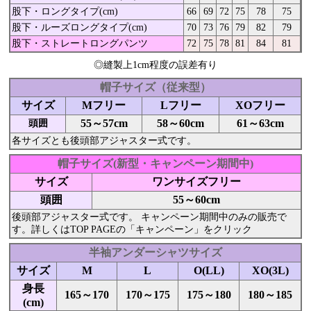
股下・ロングタイプ(cm)
66
69
72
75
78
75
股下・ルーズロングタイプ(cm)
70
73
76
79
82
79
股下・ストレートロングパンツ
72
75
78
81
84
81
◎縫製上1cm程度の誤差有り
帽子サイズ（従来型）
サイズ
Mフリー
Lフリー
XOフリー
55～57cm
58～60cm
61～63cm
頭囲
各サイズとも後頭部アジャスター式です。
帽子サイズ(新型・キャンペーン期間中)
サイズ
ワンサイズフリー
頭囲
55～60cm
後頭部アジャスター式です。 キャンペーン期間中のみの販売で
す。詳しくはTOP PAGEの「キャンペーン」をクリック
半袖アンダーシャツサイズ
サイズ
M
L
O(LL)
XO(3L)
身長
165～170
170～175
175～180
180～185
(cm)