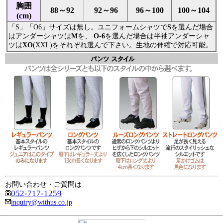
胸囲
88～92
92～96
96～100
100～104
(cm)
「S」「O6」サイズは無し。ユニフォームシャツで
S
を選んだ場合
はアンダーシャツは
M
を、
O-6
を選んだ場合は半袖アンダーシャ
ツは
XO
(XXL)をそれぞれ選んで下さい。生地の伸縮で対応可能。
お問い合わせ・ご質問は
052-717-1259
inquiry@withus.co.jp