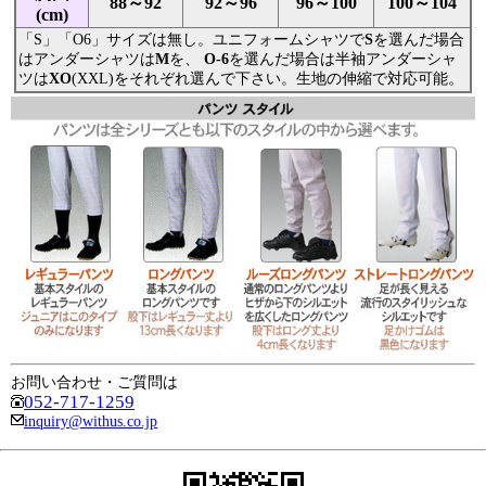
88～92
92～96
96～100
100～104
(cm)
「S」「O6」サイズは無し。ユニフォームシャツで
S
を選んだ場合
はアンダーシャツは
M
を、
O-6
を選んだ場合は半袖アンダーシャ
ツは
XO
(XXL)をそれぞれ選んで下さい。生地の伸縮で対応可能。
お問い合わせ・ご質問は
052-717-1259
inquiry@withus.co.jp