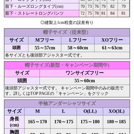
股下・ルーズロングタイプ(cm)
70
73
76
79
82
79
股下・ストレートロングパンツ
72
75
78
81
84
81
◎縫製上1cm程度の誤差有り
帽子サイズ（従来型）
サイズ
Mフリー
Lフリー
XOフリー
55～57cm
58～60cm
61～63cm
頭囲
各サイズとも後頭部アジャスター式です。
帽子サイズ(新型・キャンペーン期間中)
サイズ
ワンサイズフリー
頭囲
55～60cm
後頭部アジャスター式です。 キャンペーン期間中のみの販売で
す。詳しくはTOP PAGEの「キャンペーン」をクリック
半袖アンダーシャツサイズ
サイズ
M
L
O(LL)
XO(3L)
身長
165～170
170～175
175～180
180～185
(cm)
胸囲