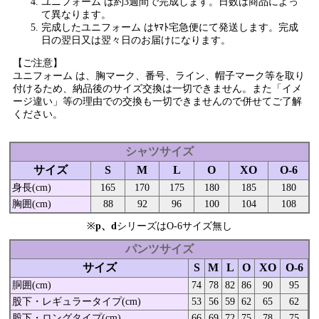
ユニフォーム は約3週間で完成します。日数は商品によっ
て異なります。
完成したユニフォーム はﾔﾏﾄ宅急便にて発送します。完成
日の翌日又は翌々日のお届けになります。
【ご注意】
ユニフォーム は、胸マーク、番号、ライン、帽子マーク等を取り
付けるため、納品後のサイズ交換は一切できません。また「イメ
ージ違い」等の理由での交換も一切できませんので併せてご了解
ください。
シャツサイズ
サイズ
S
M
L
O
XO
O-6
身長(cm)
165
170
175
180
185
180
胸囲(cm)
88
92
96
100
104
108
※
p、d
シリーズはO-6サイズ無し
パンツサイズ
サイズ
S
M
L
O
XO
O-6
胴囲(cm)
74
78
82
86
90
95
股下・レギュラータイプ(cm)
53
56
59
62
65
62
股下・ロングタイプ(cm)
66
69
72
75
78
75