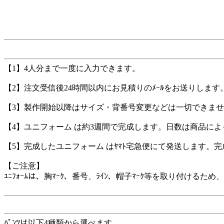
【1】4人分まで一度に入力できます。
【2】注文受信後24時間以内にお見積りのﾒｰﾙをお送りします
【3】製作開始以降はサイズ・背番号変更などは一切できま
【4】ユニフォーム は約3週間で完成します。日数は商品に
【5】完成したユニフォーム はﾔﾏﾄ宅急便にて発送します。
【ご注意】
ﾕﾆﾌｫｰﾑは、胸ﾏｰｸ、番号、ﾗｲﾝ、帽子ﾏｰｸ等を取り付け
ﾊﾟﾝﾂは以下4種類から選べます。