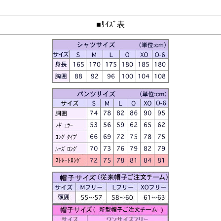
■ｻｲｽﾞ表