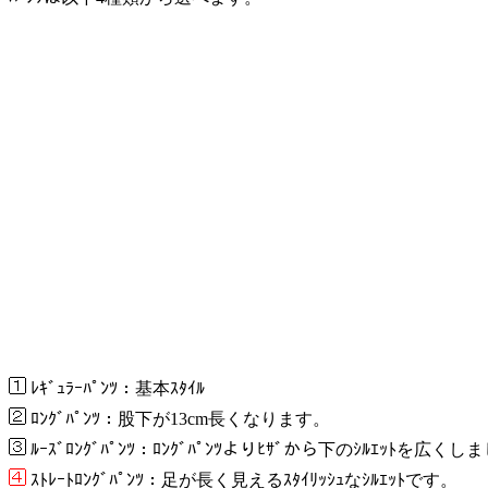
ﾚｷﾞｭﾗｰﾊﾟﾝﾂ：基本ｽﾀｲﾙ
ﾛﾝｸﾞﾊﾟﾝﾂ：股下が13cm長くなります。
ﾙｰｽﾞﾛﾝｸﾞﾊﾟﾝﾂ：ﾛﾝｸﾞﾊﾟﾝﾂよりﾋｻﾞから下のｼﾙｴｯﾄを広く
ｽﾄﾚｰﾄﾛﾝｸﾞﾊﾟﾝﾂ：足が長く見えるｽﾀｲﾘｯｼｭなｼﾙｴｯﾄです。