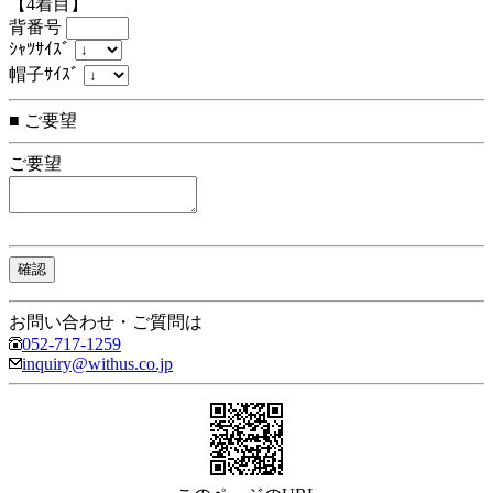
【4着目】
背番号
ｼｬﾂｻｲｽﾞ
帽子ｻｲｽﾞ
■ ご要望
ご要望
お問い合わせ・ご質問は
052-717-1259
inquiry@withus.co.jp