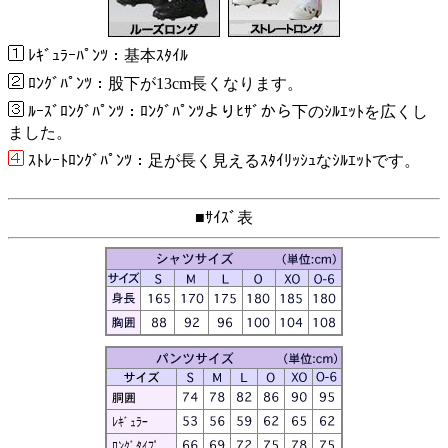
ﾚｷﾞｭﾗｰﾊﾟﾝﾂ：基本ｽﾀｲﾙ
ﾛﾝｸﾞﾊﾟﾝﾂ：股下が13cm長くなります。
ﾙｰｽﾞﾛﾝｸﾞﾊﾟﾝﾂ：ﾛﾝｸﾞﾊﾟﾝﾂよりﾋｻﾞから下のｼﾙｴｯﾄを広くし
ました。
ｽﾄﾚｰﾄﾛﾝｸﾞﾊﾟﾝﾂ：足が長く見えるｽﾀｲﾘｯｼｭなｼﾙｴｯﾄです。
■ｻｲｽﾞ表