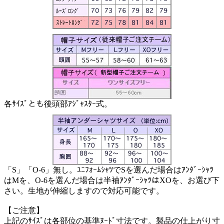
各ｻｲｽﾞとも後頭部ｱｼﾞｬｽﾀｰ式。
「S」「O-6」無し。ﾕﾆﾌｫｰﾑｼｬﾂでSを選んだ場合はｱﾝﾀﾞｰｼｬﾂ
はMを、O-6を選んだ場合は半袖ｱﾝﾀﾞｰｼｬﾂはXOを、お選び下
さい。生地が伸縮しますので対応可能です。
【ご注意】
上記のｻｲｽﾞは各部位の基準ﾇｰﾄﾞ寸法です。製品の仕上がり寸