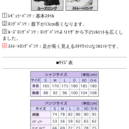
ﾚｷﾞｭﾗｰﾊﾟﾝﾂ：基本ｽﾀｲﾙ
ﾛﾝｸﾞﾊﾟﾝﾂ：股下が13cm長くなります。
ﾙｰｽﾞﾛﾝｸﾞﾊﾟﾝﾂ：ﾛﾝｸﾞﾊﾟﾝﾂよりﾋｻﾞから下のｼﾙｴｯﾄを広くし
ました。
ｽﾄﾚｰﾄﾛﾝｸﾞﾊﾟﾝﾂ：足が長く見えるｽﾀｲﾘｯｼｭなｼﾙｴｯﾄです。
■ｻｲｽﾞ表