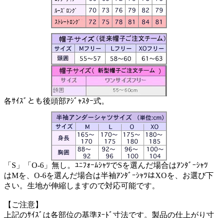
各ｻｲｽﾞとも後頭部ｱｼﾞｬｽﾀｰ式。
「S」「O-6」無し。ﾕﾆﾌｫｰﾑｼｬﾂでSを選んだ場合はｱﾝﾀﾞｰｼｬﾂ
はMを、O-6を選んだ場合は半袖ｱﾝﾀﾞｰｼｬﾂはXOを、お選び下
さい。生地が伸縮しますので対応可能です。
【ご注意】
上記のｻｲｽﾞは各部位の基準ﾇｰﾄﾞ寸法です。製品の仕上がり寸