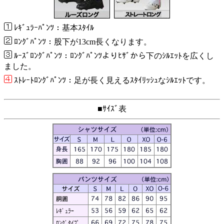
ﾚｷﾞｭﾗｰﾊﾟﾝﾂ：基本ｽﾀｲﾙ
ﾛﾝｸﾞﾊﾟﾝﾂ：股下が13cm長くなります。
ﾙｰｽﾞﾛﾝｸﾞﾊﾟﾝﾂ：ﾛﾝｸﾞﾊﾟﾝﾂよりﾋｻﾞから下のｼﾙｴｯﾄを広くし
ました。
ｽﾄﾚｰﾄﾛﾝｸﾞﾊﾟﾝﾂ：足が長く見えるｽﾀｲﾘｯｼｭなｼﾙｴｯﾄです。
■ｻｲｽﾞ表