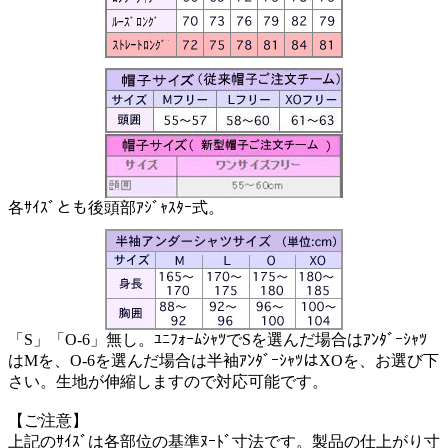
各ｻｲｽﾞとも後頭部ｱｼﾞｬｽﾀｰ式。
「S」「O-6」無し。ﾕﾆﾌｫｰﾑｼｬﾂでSを選んだ場合はｱﾝﾀﾞｰｼｬﾂ
はMを、O-6を選んだ場合は半袖ｱﾝﾀﾞｰｼｬﾂはXOを、お選び下
さい。生地が伸縮しますので対応可能です。
【ご注意】
上記のｻｲｽﾞは各部位の基準ﾇｰﾄﾞ寸法です。製品の仕上がり寸