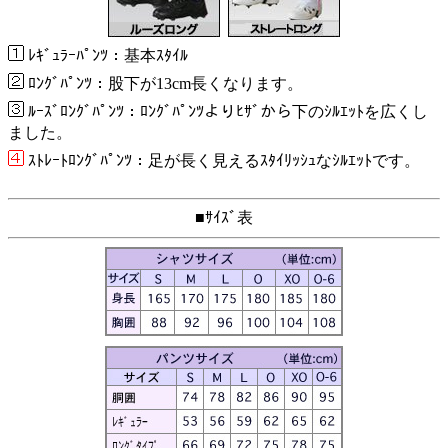
ﾚｷﾞｭﾗｰﾊﾟﾝﾂ：基本ｽﾀｲﾙ
ﾛﾝｸﾞﾊﾟﾝﾂ：股下が13cm長くなります。
ﾙｰｽﾞﾛﾝｸﾞﾊﾟﾝﾂ：ﾛﾝｸﾞﾊﾟﾝﾂよりﾋｻﾞから下のｼﾙｴｯﾄを広くし
ました。
ｽﾄﾚｰﾄﾛﾝｸﾞﾊﾟﾝﾂ：足が長く見えるｽﾀｲﾘｯｼｭなｼﾙｴｯﾄです。
■ｻｲｽﾞ表