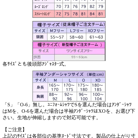
各ｻｲｽﾞとも後頭部ｱｼﾞｬｽﾀｰ式。
「S」「O-6」無し。ﾕﾆﾌｫｰﾑｼｬﾂでSを選んだ場合はｱﾝﾀﾞｰｼｬﾂ
はMを、O-6を選んだ場合は半袖ｱﾝﾀﾞｰｼｬﾂはXOを、お選び下
さい。生地が伸縮しますので対応可能です。
【ご注意】
上記のｻｲｽﾞは各部位の基準ﾇｰﾄﾞ寸法です。製品の仕上がり寸