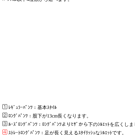
ﾚｷﾞｭﾗｰﾊﾟﾝﾂ：基本ｽﾀｲﾙ
ﾛﾝｸﾞﾊﾟﾝﾂ：股下が13cm長くなります。
ﾙｰｽﾞﾛﾝｸﾞﾊﾟﾝﾂ：ﾛﾝｸﾞﾊﾟﾝﾂよりﾋｻﾞから下のｼﾙｴｯﾄを広く
ｽﾄﾚｰﾄﾛﾝｸﾞﾊﾟﾝﾂ：足が長く見えるｽﾀｲﾘｯｼｭなｼﾙｴｯﾄです。