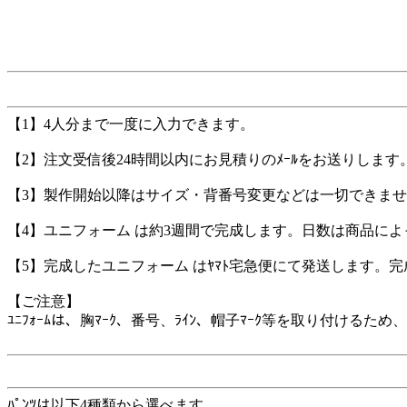
【1】4人分まで一度に入力できます。
【2】注文受信後24時間以内にお見積りのﾒｰﾙをお送りします
【3】製作開始以降はサイズ・背番号変更などは一切できま
【4】ユニフォーム は約3週間で完成します。日数は商品に
【5】完成したユニフォーム はﾔﾏﾄ宅急便にて発送します。
【ご注意】
ﾕﾆﾌｫｰﾑは、胸ﾏｰｸ、番号、ﾗｲﾝ、帽子ﾏｰｸ等を取り付け
ﾊﾟﾝﾂは以下4種類から選べます。