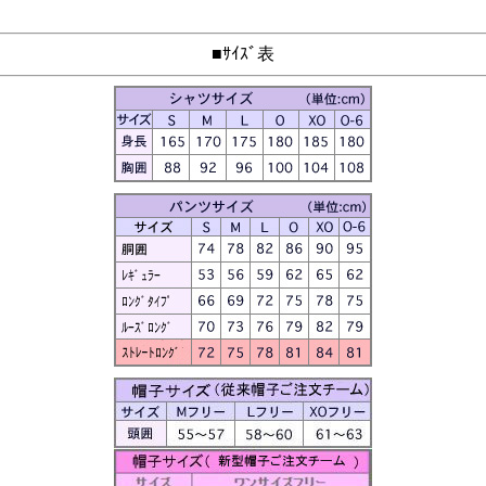
■ｻｲｽﾞ表