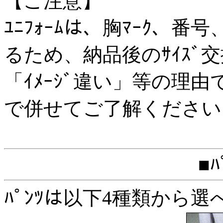
【ご注意】
ﾕﾆﾌｫｰﾑは、胸ﾏｰｸ、番
るため、納品後のｻｲｽﾞ
「ｲﾒｰｼﾞ違い」等の理
で併せてご了解ください
■ﾊ
ﾊﾟﾝﾂは以下4種類から選