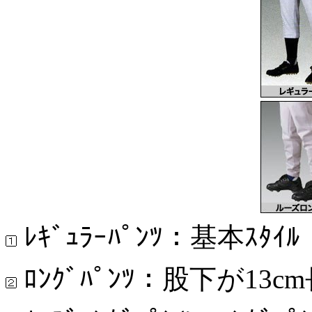
ﾚｷﾞｭﾗｰﾊﾟﾝﾂ：基本ｽﾀｲﾙ
ﾛﾝｸﾞﾊﾟﾝﾂ：股下が13