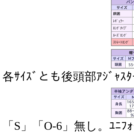
各ｻｲｽﾞとも後頭部ｱｼﾞｬｽ
「S」「O-6」無し。ﾕﾆﾌｫ