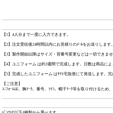
【1】4人分まで一度に入力できます。
【2】注文受信後24時間以内にお見積りのﾒｰﾙをお送りします
【3】製作開始以降はサイズ・背番号変更などは一切できま
【4】ユニフォーム は約3週間で完成します。日数は商品に
【5】完成したユニフォーム はﾔﾏﾄ宅急便にて発送します。
【ご注意】
ﾕﾆﾌｫｰﾑは、胸ﾏｰｸ、番号、ﾗｲﾝ、帽子ﾏｰｸ等を取り付け
ﾊﾟﾝﾂは以下4種類から選べます。