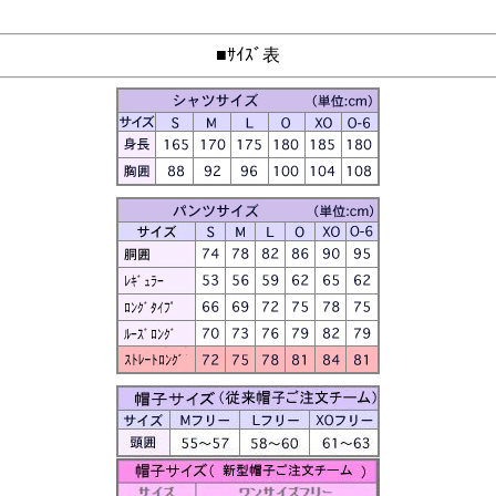
■ｻｲｽﾞ表