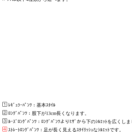
ﾚｷﾞｭﾗｰﾊﾟﾝﾂ：基本ｽﾀｲﾙ
ﾛﾝｸﾞﾊﾟﾝﾂ：股下が13cm長くなります。
ﾙｰｽﾞﾛﾝｸﾞﾊﾟﾝﾂ：ﾛﾝｸﾞﾊﾟﾝﾂよりﾋｻﾞから下のｼﾙｴｯﾄを広く
ｽﾄﾚｰﾄﾛﾝｸﾞﾊﾟﾝﾂ：足が長く見えるｽﾀｲﾘｯｼｭなｼﾙｴｯﾄです。