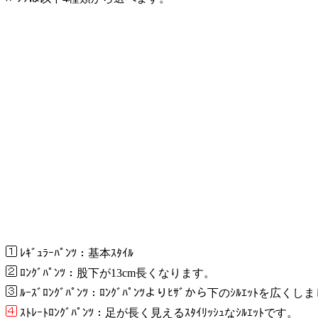
ﾚｷﾞｭﾗｰﾊﾟﾝﾂ：基本ｽﾀｲﾙ
ﾛﾝｸﾞﾊﾟﾝﾂ：股下が13cm長くなります。
ﾙｰｽﾞﾛﾝｸﾞﾊﾟﾝﾂ：ﾛﾝｸﾞﾊﾟﾝﾂよりﾋｻﾞから下のｼﾙｴｯﾄを広く
ｽﾄﾚｰﾄﾛﾝｸﾞﾊﾟﾝﾂ：足が長く見えるｽﾀｲﾘｯｼｭなｼﾙｴｯﾄです。