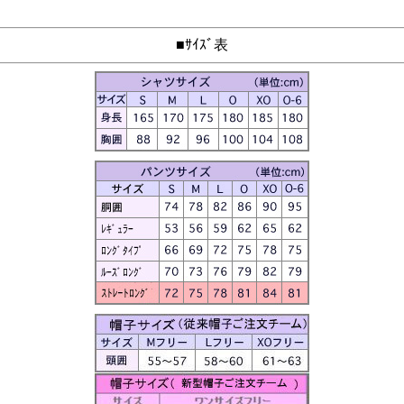
■ｻｲｽﾞ表