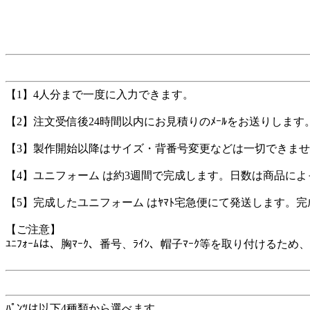
【1】4人分まで一度に入力できます。
【2】注文受信後24時間以内にお見積りのﾒｰﾙをお送りします
【3】製作開始以降はサイズ・背番号変更などは一切できま
【4】ユニフォーム は約3週間で完成します。日数は商品に
【5】完成したユニフォーム はﾔﾏﾄ宅急便にて発送します。
【ご注意】
ﾕﾆﾌｫｰﾑは、胸ﾏｰｸ、番号、ﾗｲﾝ、帽子ﾏｰｸ等を取り付け
ﾊﾟﾝﾂは以下4種類から選べます。