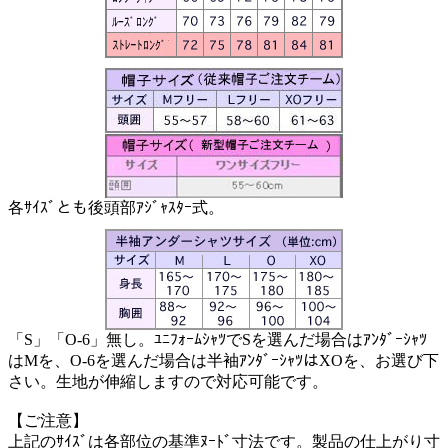
各ｻｲｽﾞとも後頭部ｱｼﾞｬｽﾀｰ式。
「S」「O-6」無し。ﾕﾆﾌｫｰﾑｼｬﾂでSを選んだ場合はｱﾝﾀﾞｰｼｬﾂ
はMを、O-6を選んだ場合は半袖ｱﾝﾀﾞｰｼｬﾂはXOを、お選び下
さい。生地が伸縮しますので対応可能です。
【ご注意】
上記のｻｲｽﾞは各部位の基準ﾇｰﾄﾞ寸法です。製品の仕上がり寸