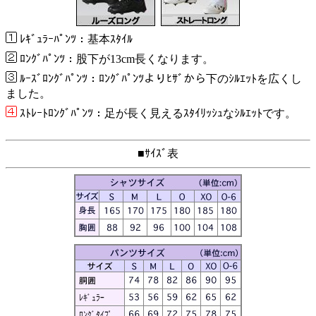
ﾚｷﾞｭﾗｰﾊﾟﾝﾂ：基本ｽﾀｲﾙ
ﾛﾝｸﾞﾊﾟﾝﾂ：股下が13cm長くなります。
ﾙｰｽﾞﾛﾝｸﾞﾊﾟﾝﾂ：ﾛﾝｸﾞﾊﾟﾝﾂよりﾋｻﾞから下のｼﾙｴｯﾄを広くし
ました。
ｽﾄﾚｰﾄﾛﾝｸﾞﾊﾟﾝﾂ：足が長く見えるｽﾀｲﾘｯｼｭなｼﾙｴｯﾄです。
■ｻｲｽﾞ表