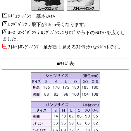
ﾚｷﾞｭﾗｰﾊﾟﾝﾂ：基本ｽﾀｲﾙ
ﾛﾝｸﾞﾊﾟﾝﾂ：股下が13cm長くなります。
ﾙｰｽﾞﾛﾝｸﾞﾊﾟﾝﾂ：ﾛﾝｸﾞﾊﾟﾝﾂよりﾋｻﾞから下のｼﾙｴｯﾄを広くし
ました。
ｽﾄﾚｰﾄﾛﾝｸﾞﾊﾟﾝﾂ：足が長く見えるｽﾀｲﾘｯｼｭなｼﾙｴｯﾄです。
■ｻｲｽﾞ表