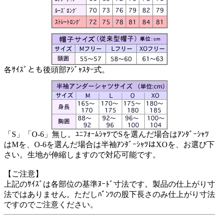
各ｻｲｽﾞとも後頭部ｱｼﾞｬｽﾀｰ式。
「S」「O-6」無し。ﾕﾆﾌｫｰﾑｼｬﾂでSを選んだ場合はｱﾝﾀﾞｰｼｬﾂ
はMを、O-6を選んだ場合は半袖ｱﾝﾀﾞｰｼｬﾂはXOを、お選び下
さい。生地が伸縮しますので対応可能です。
【ご注意】
上記のｻｲｽﾞは各部位の基準ﾇｰﾄﾞ寸法です。製品の仕上がり寸
法ではありません。ただしﾊﾟﾝﾂの股下長さのみ仕上がり寸法
ですのでご注意ください。