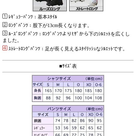
ﾚｷﾞｭﾗｰﾊﾟﾝﾂ：基本ｽﾀｲﾙ
ﾛﾝｸﾞﾊﾟﾝﾂ：股下が13cm長くなります。
ﾙｰｽﾞﾛﾝｸﾞﾊﾟﾝﾂ：ﾛﾝｸﾞﾊﾟﾝﾂよりﾋｻﾞから下のｼﾙｴｯﾄを広くし
ました。
ｽﾄﾚｰﾄﾛﾝｸﾞﾊﾟﾝﾂ：足が長く見えるｽﾀｲﾘｯｼｭなｼﾙｴｯﾄです。
■ｻｲｽﾞ表