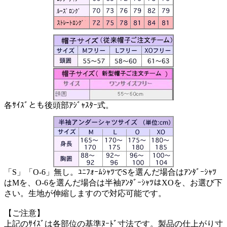
各ｻｲｽﾞとも後頭部ｱｼﾞｬｽﾀｰ式。
「S」「O-6」無し。ﾕﾆﾌｫｰﾑｼｬﾂでSを選んだ場合はｱﾝﾀﾞｰｼｬﾂ
はMを、O-6を選んだ場合は半袖ｱﾝﾀﾞｰｼｬﾂはXOを、お選び下
さい。生地が伸縮しますので対応可能です。
【ご注意】
上記のｻｲｽﾞは各部位の基準ﾇｰﾄﾞ寸法です。製品の仕上がり寸