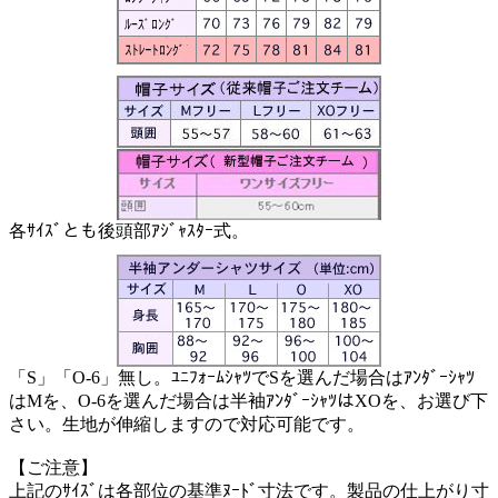
各ｻｲｽﾞとも後頭部ｱｼﾞｬｽﾀｰ式。
「S」「O-6」無し。ﾕﾆﾌｫｰﾑｼｬﾂでSを選んだ場合はｱﾝﾀﾞｰｼｬﾂ
はMを、O-6を選んだ場合は半袖ｱﾝﾀﾞｰｼｬﾂはXOを、お選び下
さい。生地が伸縮しますので対応可能です。
【ご注意】
上記のｻｲｽﾞは各部位の基準ﾇｰﾄﾞ寸法です。製品の仕上がり寸