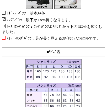
ﾚｷﾞｭﾗｰﾊﾟﾝﾂ：基本ｽﾀｲﾙ
ﾛﾝｸﾞﾊﾟﾝﾂ：股下が13cm長くなります。
ﾙｰｽﾞﾛﾝｸﾞﾊﾟﾝﾂ：ﾛﾝｸﾞﾊﾟﾝﾂよりﾋｻﾞから下のｼﾙｴｯﾄを広くし
ました。
ｽﾄﾚｰﾄﾛﾝｸﾞﾊﾟﾝﾂ：足が長く見えるｽﾀｲﾘｯｼｭなｼﾙｴｯﾄです。
■ｻｲｽﾞ表