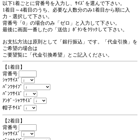
以下1着ごとに背番号を入力し、ｻｲｽﾞを選んで下さい。
1着目～4着目のうち、必要な人数分のみ1着目から順に入
力・選択して下さい。
背番号「0」の場合のみ「ゼロ」と入力して下さい。
最後に画面一番したの「送信」ﾎﾞﾀﾝをｸﾘｯｸして下さい。
お支払方法は原則として「銀行振込」です。「代金引換」を
ご希望の場合は
ご要望覧に「代金引換希望」とご記入ください。
【1着目】
背番号
ｼｬﾂｻｲｽﾞ
ﾊﾟﾝﾂﾀｲﾌﾟ
ﾊﾟﾝﾂｻｲｽﾞ
ｱﾝﾀﾞｰｼｬﾂｻｲｽﾞ
帽子ｻｲｽﾞ
【2着目】
背番号
ｼｬﾂｻｲｽﾞ