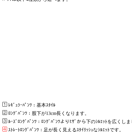
ﾚｷﾞｭﾗｰﾊﾟﾝﾂ：基本ｽﾀｲﾙ
ﾛﾝｸﾞﾊﾟﾝﾂ：股下が13cm長くなります。
ﾙｰｽﾞﾛﾝｸﾞﾊﾟﾝﾂ：ﾛﾝｸﾞﾊﾟﾝﾂよりﾋｻﾞから下のｼﾙｴｯﾄを広く
ｽﾄﾚｰﾄﾛﾝｸﾞﾊﾟﾝﾂ：足が長く見えるｽﾀｲﾘｯｼｭなｼﾙｴｯﾄです。