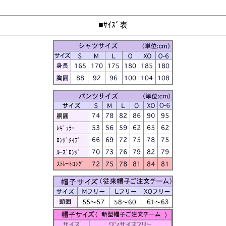
■ｻｲｽﾞ表