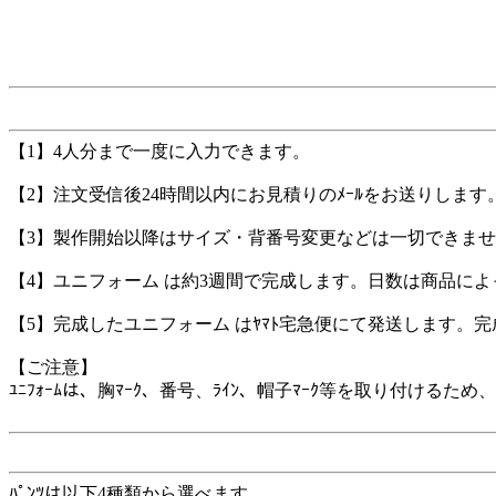
【1】4人分まで一度に入力できます。
【2】注文受信後24時間以内にお見積りのﾒｰﾙをお送りします
【3】製作開始以降はサイズ・背番号変更などは一切できま
【4】ユニフォーム は約3週間で完成します。日数は商品に
【5】完成したユニフォーム はﾔﾏﾄ宅急便にて発送します。
【ご注意】
ﾕﾆﾌｫｰﾑは、胸ﾏｰｸ、番号、ﾗｲﾝ、帽子ﾏｰｸ等を取り付け
ﾊﾟﾝﾂは以下4種類から選べます。