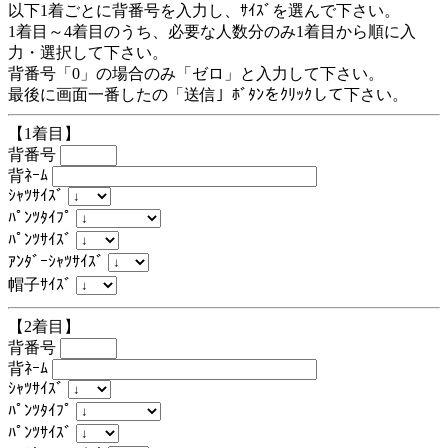
以下1着ごとに背番号を入力し、ｻｲｽﾞを選んで下さい。
1着目～4着目のうち、必要な人数分のみ1着目から順に入
力・選択して下さい。
背番号「0」の場合のみ「ゼロ」と入力して下さい。
最後に画面一番したの「送信」ﾎﾞﾀﾝをｸﾘｯｸして下さい。
【1着目】
背番号
背ﾈｰﾑ
ｼｬﾂｻｲｽﾞ
ﾊﾟﾝﾂﾀｲﾌﾟ
ﾊﾟﾝﾂｻｲｽﾞ
ｱﾝﾀﾞｰｼｬﾂｻｲｽﾞ
帽子ｻｲｽﾞ
【2着目】
背番号
背ﾈｰﾑ
ｼｬﾂｻｲｽﾞ
ﾊﾟﾝﾂﾀｲﾌﾟ
ﾊﾟﾝﾂｻｲｽﾞ