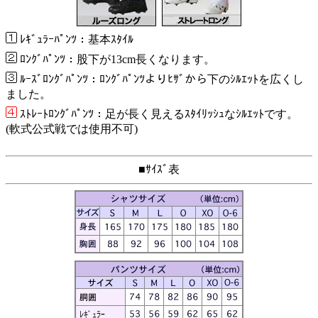
ﾚｷﾞｭﾗｰﾊﾟﾝﾂ：基本ｽﾀｲﾙ
ﾛﾝｸﾞﾊﾟﾝﾂ：股下が13cm長くなります。
ﾙｰｽﾞﾛﾝｸﾞﾊﾟﾝﾂ：ﾛﾝｸﾞﾊﾟﾝﾂよりﾋｻﾞから下のｼﾙｴｯﾄを広くし
ました。
ｽﾄﾚｰﾄﾛﾝｸﾞﾊﾟﾝﾂ：足が長く見えるｽﾀｲﾘｯｼｭなｼﾙｴｯﾄです。
(軟式公式戦では使用不可)
■ｻｲｽﾞ表