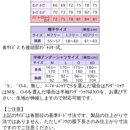
各ｻｲｽﾞとも後頭部ｱｼﾞｬｽﾀｰ式。
「S」「O-6」無し。ﾕﾆﾌｫｰﾑｼｬﾂでSを選んだ場合はｱﾝﾀﾞｰｼｬﾂ
はMを、O-6を選んだ場合は半袖ｱﾝﾀﾞｰｼｬﾂはXOを、お選び下
さい。生地が伸縮しますので対応可能です。
【ご注意】
上記のｻｲｽﾞは各部位の基準ﾇｰﾄﾞ寸法です。製品の仕上がり寸
法ではありません。ただしﾊﾟﾝﾂの股下長さのみ仕上がり寸法
ですのでご注意ください。